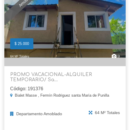
$ 25.000
9
64 M² Totales
PROMO VACACIONAL-ALQUILER
TEMPORARIO/ Sa...
Código: 191376
Bialet Masse , Fermín Rodriguez santa María de Punilla
64 M² Totales
Departamento Amoblado