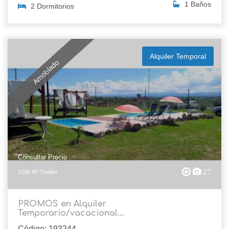
1 Baños
2 Dormitorios
Alquiler Temporal
Amoblado
Consultar Precio
27
1200 M² Totales
PROMOS en Alquiler
Temporario/vacacional...
Código: 193244