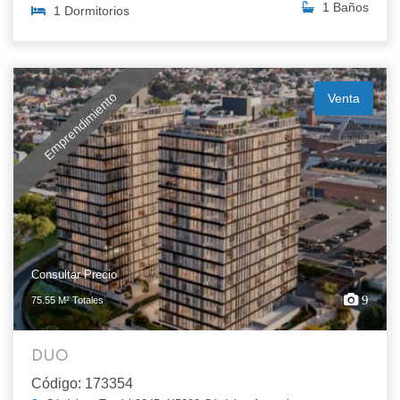
1 Baños
1 Dormitorios
Emprendimiento
Venta
Consultar Precio
9
75.55 M² Totales
DUO
Código: 173354