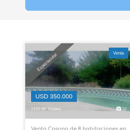
Venta
Espectacular
USD 350.000
2100 M² Totales
32
Venta Casona de 8 habitaciones en