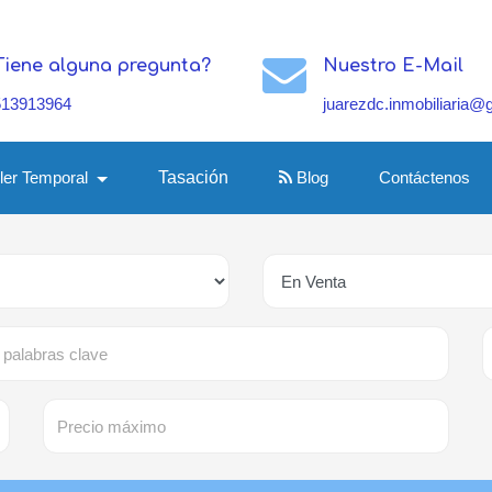
Tiene alguna pregunta?
Nuestro E-Mail
513913964
juarezdc.inmobiliaria@
iler Temporal
Tasación
Blog
Contáctenos